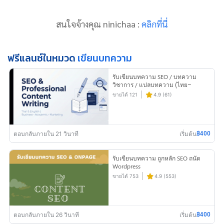
สนใจจ้างคุณ ninichaa :
คลิกที่นี่
ฟรีแลนซ์ในหมวด
เขียนบทความ
รับเขียนบทความ SEO / บทความ
วิชาการ / แปลบทความ (ไทย–
อังกฤษ)
ขายได้ 121
4.9 (61)
ตอบกลับภายใน 21 วินาที
เริ่มต้น
฿400
รับเขียนบทความ ถูกหลัก SEO ถนัด
Wordpress
ขายได้ 753
4.9 (553)
ตอบกลับภายใน 26 วินาที
เริ่มต้น
฿400