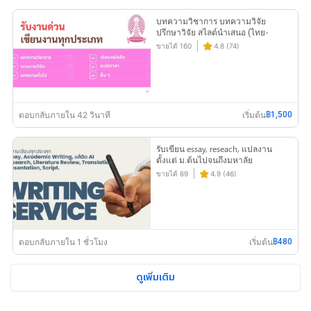
บทความวิชาการ บทความวิจัย
ปรึกษาวิจัย สไลด์นำเสนอ (ไทย-
อังกฤษ)
ขายได้ 160
4.8 (74)
ตอบกลับภายใน 42 วินาที
เริ่มต้น
฿1,500
รับเขียน essay, reseach, แปลงาน
ตั้งแต่ ม.ต้นไปจนถึงมหาลัย
ขายได้ 69
4.9 (46)
ตอบกลับภายใน 1 ชั่วโมง
เริ่มต้น
฿480
ดูเพิ่มเติม