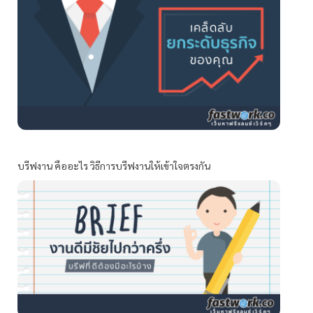
บรีฟงาน คืออะไร วิธีการบรีฟงานให้เข้าใจตรงกัน