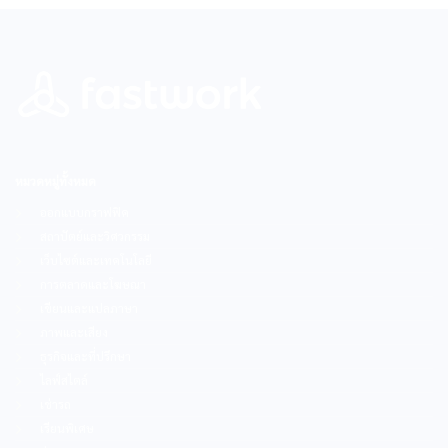
หมวดหมู่ทั้งหมด
ออกแบบกราฟฟิค
สถาปัตย์และวิศวกรรม
เว็บไซต์และเทคโนโลยี
การตลาดและโฆษณา
เขียนและแปลภาษา
ภาพและเสียง
ธุรกิจและที่ปรึกษา
ไลฟ์สไตล์
เช่ารถ
เรียนพิเศษ