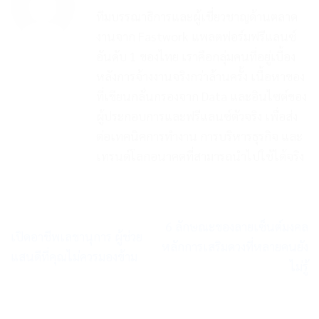
ทีมบรรณาธิการและผู้เชี่ยวชาญด้านตลาด
งานจาก Fastwork แพลตฟอร์มฟรีแลนซ์
อันดับ 1 ของไทย เราคือกลุ่มคนที่อยู่เบื้อง
หลังการจ้างงานจริงกว่าล้านครั้ง เนื้อหาของ
ที่เขียนกลั่นกรองจาก Data และอินไซต์ของ
ผู้ประกอบการและฟรีแลนซ์ตัวจริง เพื่อส่ง
ต่อเทคนิคการทำงาน การบริหารธุรกิจ และ
เทรนด์โลกอนาคตที่สามารถนำไปใช้ได้จริง
6 ลักษณะของลายเซ็นต์มงคล
เปิดอาชีพเลขานุการ ผู้ช่วย
หลักการเสริมดวงที่หลายคนยัง
แสนดีที่คุณไม่ควรมองข้าม
ไม่รู้