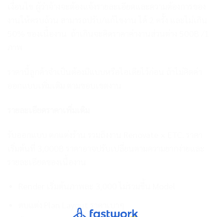
เงื่อนไข ผู้ว่าจ้างจะต้องแจ้งรายละเอียดและความต้องการของ
งานให้ครบถ้วน สามารถปรับ/แก้ไขงาน ได้ 2 ครั้ง และไม่เกิน
50% ของเนื้องาน ถ้าเกินจะคิดราคาค่างานส่วนต่าง 500฿ /1
ภาพ
ราคานี้ลูกค้าจำเป็นต้องมีแบบหรือไอเดียไว้ก่อน ถ้าไม่คิดค่า
ออกแบบเพิ่มเติม ตามขอบเขตงาน
รายละเอียดราคาเพิ่มเติม
รับออกแบบ ตกแต่งร้าน รวมถึงงาน Renovate × ETC. ราคา
เริ่มต้นที่ 3,000฿ ราคาอาจปรับเปลี่ยนตามความยากง่ายและ
รายละเอียดของเนื้องาน
Render เริ่มต้นภาพละ 3,000 ไม่รวมขึ้น Model
ตบแต่ง Plan Layout ราคาเบาๆ