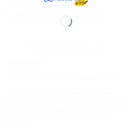
ขึ้น Model ใหม่ คิดราคาเพิ่ม / ตารางเมตร
รับออกแบบ Presentation นำเสนองานขาย
สนใจจ้างคุณ morethanmiles
คลิกที่นี่
3. คุณ mmpvsuqn
บริการรับออกแบบรีโนเวท บ้าน คอนโด ขนาดเล็กและกลาง
ค่าบริการงานออกแบบโดยดูแลตั้งแต่ออกแบบตอนแรก
ประสานงานกับผู้รับเหมาไปจนกระทั่งถึงก่อสร้างจนเสร็จ โดย
คิดราคาที่ 600-1,000 บาทต่อตารางเมตร ราคาขึ้นอยู่กับความ
ยากง่ายของงาน โปรแกรมที่ใช้ AutoCad , Sketchup ,
Photoshop