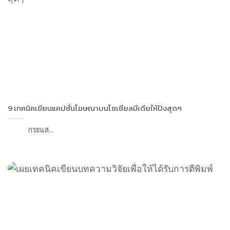
9 เทคนิคเขียนแคปชั่นโฆษณาบนโซเชียลมีเดียให้ปังสุดๆ
กระแส...