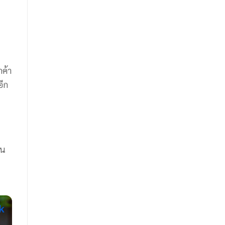
กค้า
อีก
อน