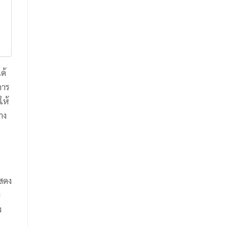
ด้
การ
ให้
าง
สดง
บ
ง