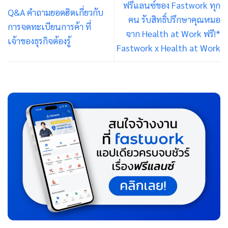
ฟรีแลนซ์ของ Fastwork ทุก
Q&A คำถามยอดฮิตเกี่ยวกับ
คน รับสิทธิ์ปรึกษาคุณหมอ
การจดทะเบียนการค้า ที่
จาก Health at Work ฟรี!*
เจ้าของธุรกิจต้องรู้
Fastwork x Health at Work