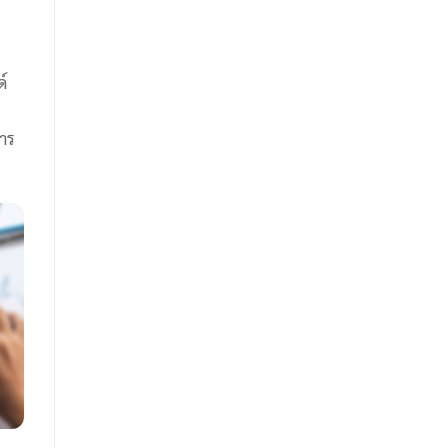
์
การ