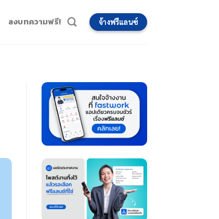
ลงบทความฟรี!
จ้างฟรีแลนซ์