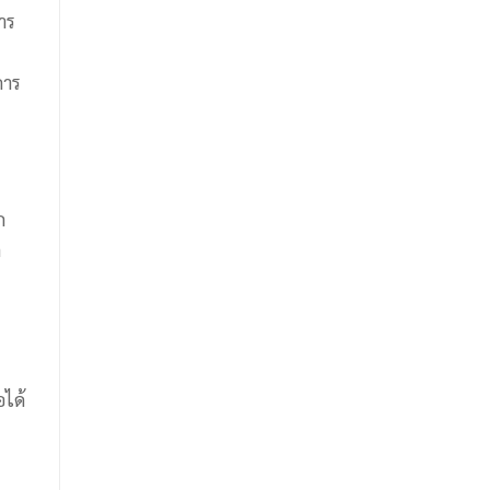
าร
การ
ก
ด
อได้