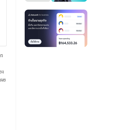
าร
ยง
เผย