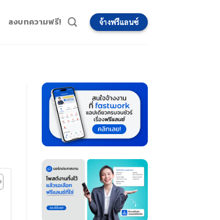
ลงบทความฟรี!
จ้างฟรีแลนซ์