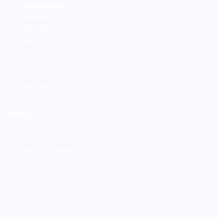
เขียนและแปลภาษา
ภาพและเสียง
ธุรกิจและที่ปรึกษา
ไลฟ์สไตล์
เช่ารถ
เรียนพิเศษ
ช่าง
งานพาร์ทไทม์
ผลิตภัณฑ์
Fastwork
Fastwork for Business