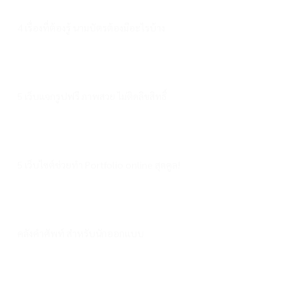
4 เรื่องที่ต้องรู้ นามบัตรต้องมีอะไรบ้าง
5 เว็บแจกรูปฟรี ภาพสวย ไม่ติดลิขสิทธิ์
5 เว็บไซต์ช่วยทำ Portfolio online สุดคูล!
คลังคำศัพท์ สำหรับนักออกแบบ