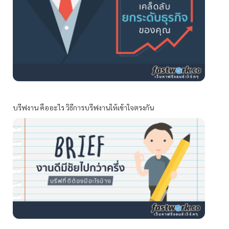
บรีฟงาน คืออะไร วิธีการบรีฟงานให้เข้าใจตรงกัน