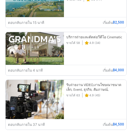
ตอบกลับภายใน 15 นาที
เริ่มต้น
฿2,500
บริการถ่ายและตัดต่อวีดีโอ Cinematic
ขายได้ 58
4.9 (34)
ตอบกลับภายใน 4 นาที
เริ่มต้น
฿4,000
รับถ่ายงาน VIDEO,งานโฆษณาขนาด
เล็ก, Event, ธุรกิจ, สัมภาษณ์,
Interview, MV, shortfilm และอื่นๆ
ขายได้ 63
4.9 (45)
ตอบกลับภายใน 37 นาที
เริ่มต้น
฿4,500