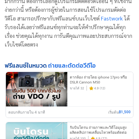
มากกว่านี้ ต้องการเลือกดูโปรแกรมตัดต่อวิดีโออื่น ๆ ที่ใช้งาน
ง่ายกว่านี้ หรือต้องการผู้ช่วยในการสอนใช้โปรแกรมตัดต่อ
วิดีโอ สามารถปรึกษากับฟรีแลนซ์บนเว็บไซต์
Fastwork
ได้
รับรองได้เลยว่าฟรีแลนซ์ทุกท่านจะให้คำปรึกษาคุณได้ทุก
เรื่อง ช่วยคุณได้ทุกงาน การันตีคุณภาพและประสบการณ์จาก
เว็บไซต์โดยตรง
ฟรีแลนซ์ในหมวด
ถ่ายและตัดต่อวีดีโอ
ตากล้อง ถ่ายโดย iphone 17pro หรือ
DSLR Cannon M50
ขายได้ 32
4.9 (12)
ตอบกลับภายใน 4 นาที
เริ่มต้น
฿1,500
รับบินโดรน ถ่ายภาพและวิดีโอมุมสูง
ผลิตคลิปภาพเคลื่อนไหวพร้อมตัดต่อ
ขายได้ 100
4.9 (77)