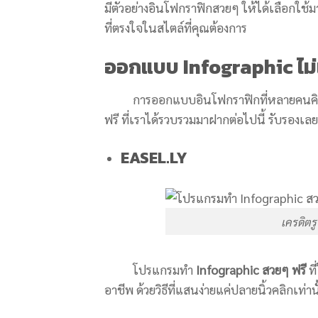
มีตัวอย่างอินโฟกราฟิกสวยๆ ให้ได้เลือกใช้
ที่ตรงใจในสไตล์ที่คุณต้องการ
ออกแบบ Infographic ไม่เ
การออกแบบอินโฟกราฟิกที่หลายคนคิดว่ายา
ฟรี ที่เราได้รวบรวมมาฝากต่อไปนี้ รับรองเลย
EASEL.LY
เครดิตร
โปรแกรมทำ
Infographic สวยๆ ฟรี
ที
อาชีพ ด้วยวิธีที่แสนง่ายแค่ปลายนิ้วคลิกเ