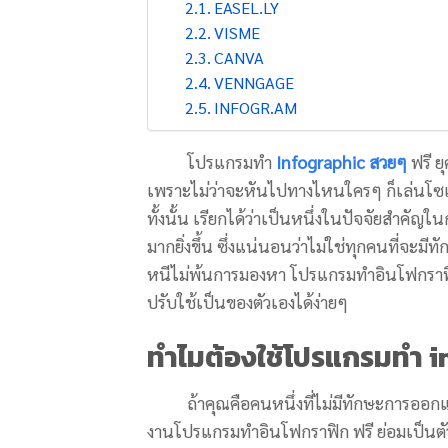
EASEL.LY
VISME
CANVA
VENNGAGE
INFOGR.AM
โปรแกรมทํา
Infographic สวยๆ
ฟรี 
เพราะไม่ว่าจะหันไปทางไหนใครๆ ก็เล่นโ
ทั้งนั้น เรียกได้ว่าเป็นหนึ่งในปัจจัยสำคัญในก
มากยิ่งขึ้น ซึ่งแน่นอนว่าไม่ใช่ทุกคนที่จะมี
หนีไม่พ้นการมองหา โปรแกรมทําอินโฟกราฟิ
ปรับใช้เป็นของตัวเองได้ง่ายๆ
ทำไมต้องใช้โปรแกรมทํา i
ถ้าคุณคือคนหนึ่งที่ไม่มีทักษะการออกแบ
งานโปรแกรมทําอินโฟกราฟิก ฟรี ย่อมเป็นตั