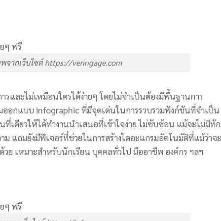
าพจากเว็บไซต์ https://venngage.com
รและไม่เหมือนใครได้ง่ายๆ โดยไม่จำเป็นต้องมีพื้นฐานการ
อกแบบ infographic ที่มีจุดเด่นในการรวบรวมฟังก์ชันที่จำเป็น
่เดียวให้ได้ทำงานนำเสนอที่เข้าใจง่าย ไม่ซับซ้อน แม้จะไม่มีทั
ถมยังมีฟีเจอร์ที่ช่วยในการสร้างไดอะแกรมอัตโนมัติที่แม้ว่าจ
ด้วย เหมาะสำหรับนักเรียน บุคคลทั่วไป มืออาชีพ องค์กร ฯลฯ