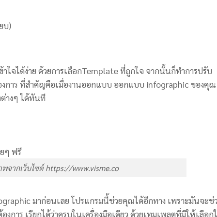
ยบ)
ใจได้ง่าย ด้วยการเลือกTemplate ที่ถูกใจ จากนั้นก็ทำการปรับ
องการ ที่สำคัญคือเมื่องานออกแบบ ออกแบบ infographic ของคุณ
ต่างๆ ได้ทันที
าพจากเว็บไซต์ https://www.visme.co
fographic มาก่อนเลย โปรแกรมนี้ช่วยคุณได้อีกทาง เพราะมันจะช่
องการ เรียกได้ว่าครบในเครื่องมือเดียว ด้วยเทมเพลตที่มีให้เลือกใ