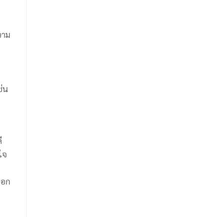
ความ
ช่น
ี
ใจ
ออก