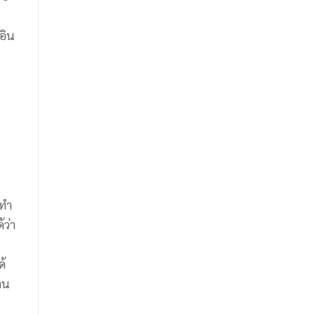
อิน
ทํา
้ว่า
ด้
าน