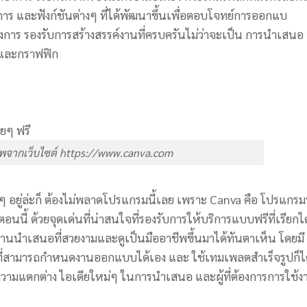
งการ และฟังก์ชันต่างๆ ที่ได้พัฒนาขึ้นเพื่อตอบโจทย์การออกแบ
องการ รองรับการสร้างสรรค์งานที่ครบครันไม่ว่าจะเป็น การนำเสนอ 
 และกราฟฟิก
าพจากเว็บไซต์ https://www.canva.com
ยู่ล่ะก็ ต้องไม่พลาดโปรแกรมนี้เลย เพราะ Canva คือ โปรแกรม
อนนี้ ด้วยจุดเด่นที่น่าสนใจที่รองรับการให้บริการแบบฟรีที่เรียกได
านนำเสนอที่สวยงามและดูเป็นมืออาชีพขึ้นมาได้ทันตาเห็น โดยมี
้งที่สามารถกำหนดงานออกแบบได้เอง และ ใช้เทมเพลตสำเร็จรูปก็ไ
รความแตกต่าง ไอเดียใหม่ๆ ในการนำเสนอ และผู้ที่ต้องการการใช้ง