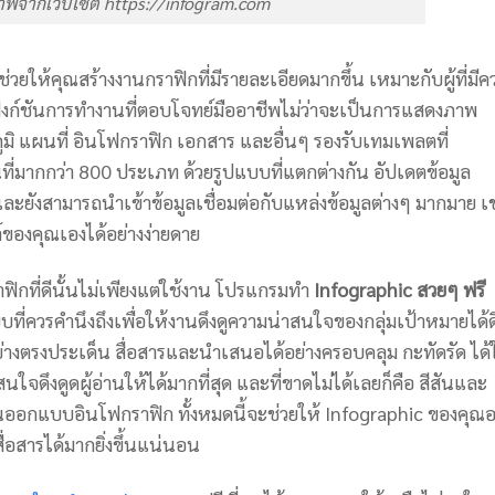
าพจากเว็บไซต์ https://infogram.com
่ช่วยให้คุณสร้างงานกราฟิกที่มีรายละเอียดมากขึ้น เหมาะกับผู้ที่มี
ังก์ชันการทำงานที่ตอบโจทย์มืออาชีพไม่ว่าจะเป็นการแสดงภาพ
มิ แผนที่ อินโฟกราฟิก เอกสาร และอื่นๆ รองรับเทมเพลตที่
มากกว่า 800 ประเภท ด้วยรูปแบบที่แตกต่างกัน อัปเดตข้อมูล
 และยังสามารถนำเข้าข้อมูลเชื่อมต่อกับแหล่งข้อมูลต่างๆ มากมาย เ
องคุณเองได้อย่างง่ายดาย
่ดีนั้นไม่เพียงแต่ใช้งาน โปรแกรมทำ
Infographic สวยๆ ฟรี
ที่ควรคำนึงถึงเพื่อให้งานดึงดูความน่าสนใจของกลุ่มเป้าหมายได้ด
องอย่างตรงประเด็น สื่อสารและนำเสนอได้อย่างครอบคลุม กะทัดรัด ได้
ใจดึงดูดผู้อ่านให้ได้มากที่สุด และที่ขาดไม่ได้เลยก็คือ สีสันและ
นออกแบบอินโฟกราฟิก ทั้งหมดนี้จะช่วยให้ Infographic ของคุณ
่อสารได้มากยิ่งขึ้นแน่นอน