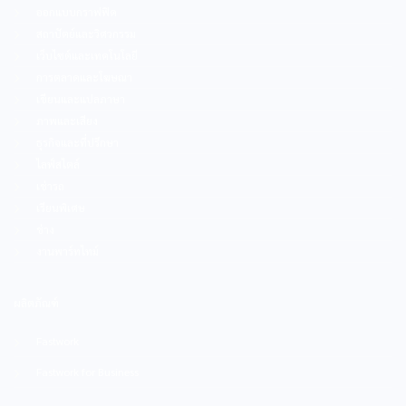
ออกแบบกราฟฟิค
สถาปัตย์และวิศวกรรม
เว็บไซต์และเทคโนโลยี
การตลาดและโฆษณา
เขียนและแปลภาษา
ภาพและเสียง
ธุรกิจและที่ปรึกษา
ไลฟ์สไตล์
เช่ารถ
เรียนพิเศษ
ช่าง
งานพาร์ทไทม์
ผลิตภัณฑ์
Fastwork
Fastwork for Business