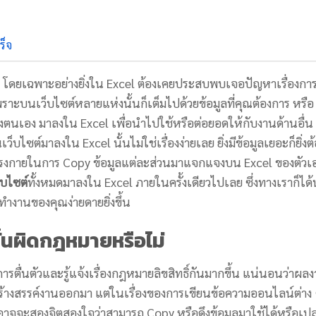
ร็จ
โดยเฉพาะอย่างยิ่งใน Excel ต้องเคยประสบพบเจอปัญหาเรื่องกา
พราะบนเว็บไซต์หลายแห่งนั้นก็เต็มไปด้วยข้อมูลที่คุณต้องการ หรือ
ของตนเอง มาลงใน Excel เพื่อนำไปใช้หรือต่อยอดให้กับงานด้านอื่น
บไซต์มาลงใน Excel นั้นไม่ใช่เรื่องง่ายเลย ยิ่งมีข้อมูลเยอะก็ยิ่งต
ะแรงกายในการ Copy ข้อมูลแต่ละส่วนมาแจกแจงบน Excel ของตัวเ
็บไซต์
ทั้งหมดมาลงใน Excel ภายในครั้งเดียวไปเลย ซึ่งทางเราก็ได
ทำงานของคุณง่ายดายยิ่งขึ้น
นั้นผิดกฎหมายหรือไม่
ื่นตัวและรู้แจ้งเรื่องกฎหมายลิขสิทธิ์กันมากขึ้น แน่นอนว่าผล
ที่สร้างสรรค์งานออกมา แต่ในเรื่องของการเขียนข้อความออนไลน์ต่าง
อาจจะสองจิตสองใจว่าสามารถ Copy หรือดึงข้อมูลมาใช้ได้หรือเปล