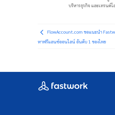
บริหารธุรกิจ และเทรนด์โ
FlowAccount.com ขอแนะนำ Fastwo
หาฟรีแลนซ์ออนไลน์ อันดับ 1 ของไทย