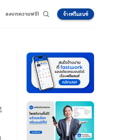
ลงบทความฟรี!
จ้างฟรีแลนซ์
้
)