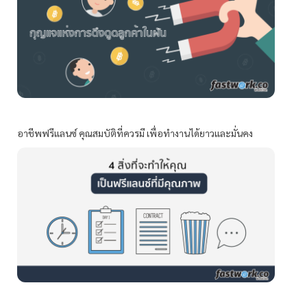
อาชีพฟรีแลนซ์ คุณสมบัติที่ควรมี เพื่อทำงานได้ยาวและมั่นคง