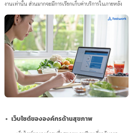
งานเท่านั้น ส่วนมากจะมีการเรียกเก็บค่าบริการในภายหลัง
เว็บไซต์ขององค์กรด้านสุขภาพ