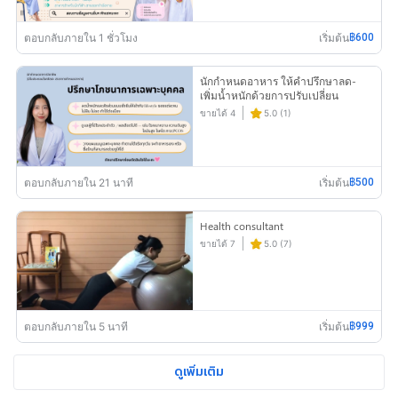
ตอบกลับภายใน 1 ชั่วโมง
เริ่มต้น
฿600
นักกำหนดอาหาร ให้คำปรึกษาลด-
เพิ่มน้ำหนักด้วยการปรับเปลี่ยน
พฤติกรรมการกินให้เข้ากับlifestyle🥙
ขายได้ 4
5.0 (1)
🍴
ตอบกลับภายใน 21 นาที
เริ่มต้น
฿500
Health consultant
ขายได้ 7
5.0 (7)
ตอบกลับภายใน 5 นาที
เริ่มต้น
฿999
ดูเพิ่มเติม