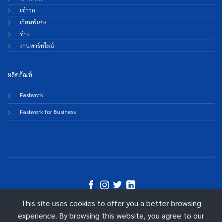
เช่ารถ
เรียนพิเศษ
ช่าง
งานพาร์ทไทม์
ผลิตภัณฑ์
Fastwork
Fastwork for Business
This site uses cookies to offer you a better browsing
©
experience. By browsing this website, you agree to our
2026 Fastwork Technologies