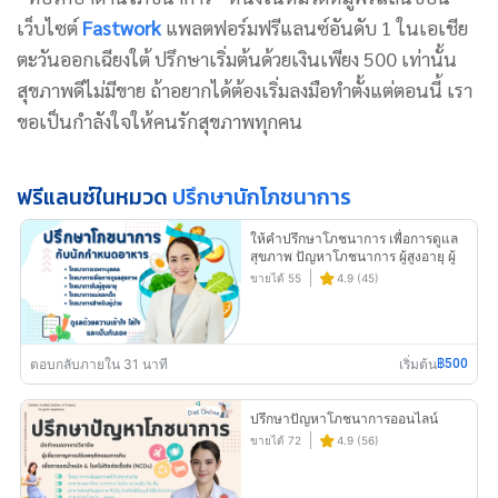
เว็บไซต์
Fastwork
แพลตฟอร์มฟรีแลนซ์อันดับ 1 ในเอเชีย
ตะวันออกเฉียงใต้ ปรึกษาเริ่มต้นด้วยเงินเพียง 500 เท่านั้น
สุขภาพดีไม่มีขาย ถ้าอยากได้ต้องเริ่มลงมือทำตั้งแต่ตอนนี้ เรา
ขอเป็นกำลังใจให้คนรักสุขภาพทุกคน
ฟรีแลนซ์ในหมวด
ปรึกษานักโภชนาการ
ให้คำปรึกษาโภชนาการ เพื่อการดูแล
สุขภาพ ปัญหาโภชนาการ ผู้สูงอายุ ผู้
ป่วย คุณแม่ และลูกน้อย
ขายได้ 55
4.9 (45)
ตอบกลับภายใน 31 นาที
เริ่มต้น
฿500
ปรึกษาปัญหาโภชนาการออนไลน์
ขายได้ 72
4.9 (56)