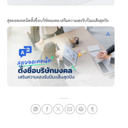
สุดยอดเทคนิคตั้งชื่อบริษัทมงคล เสริมความเฮงรับปีมะเส็งสุดปัง