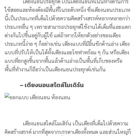
เตียงนอนประยุกต์ เป็นเตียงนอนที่เน้นทางด้านการ
ใช้สอยและห้องต้องมีพื้นที่ในระดับหนึ่ง ซึ่งเตียงนอนประเภท
นี้เป็นประเภทที่เต็มไปด้วยความคิดสร้างสรรค์หลากหลายกว่า
ประเภทอื่น ๆ เพราะสามารถประยุกต์ใช้งานได้เต็มที่และแตก
ต่างกันไปขึ้นอยู่กับผู้ใช้ แต่ถ้าหากให้ยกตัวอย่างของเตียง
ประเภทนี้ง่าย ๆ ก็อย่างเช่น เตียงแบบที่มีลิ้นชักด้านล่าง เตียง
แบบที่ปรับให้เป็นได้ทั้งเตียงและโซฟาพร้อม ๆ กัน หรือเตียง
แบบที่ยกสูงขึ้นจากพื้นแล้วด้านล่างเป็นพื้นที่เก็บของหรือ
พื้นที่ทำงานก็ถือว่าเป็นเตียงนอนประยุกต์เช่นกัน
– เตียงนอนสไตล์โมเดิร์น
เตียงนอนสไตล์โมเดิร์น เป็นเตียงที่เต็มไปด้วยความ
คิดสร้างสรรค์ มากที่สุดจากบรรดาเตียงทั้งหมด และส่วนใหญ่ก็