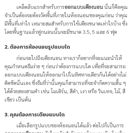
เคล็ดลับแรกสำหรับการ
ออกแบบเตียงนอน
นั่นก็คือคุณ
จำเป็นต้องจะต้องวัดพื้นที่ภายในห้องนอนของคุณก่อน ว่าคุณ
มีพื้นที่เท่าไร เหมาะสมสำหรับการใช้เตียงขนาดเท่าไรบ้าง ซึ่ง
โดยพื้นฐานแล้วฟูกนอนนั้นจะมีขนาด 3.5, 5 และ 6 ฟุต
2. ต้องการห้องนอนรูปแบบใด
ก่อนจะไปถึงเตียงนอน ทางเราก็อยากที่จะแนะนำให้
คุณกำหนดธีมง่าย ๆ ก่อนว่าต้องการแบบใด เพื่อที่จะสามารถ
ออกแบบเตียงนอนให้ออกมาไปในทิศทางเดียวกันได้อย่างไม่
ติดขัดนั่นเอง ซึ่งธีมที่ว่านั้นคุณก็สามารถที่จะจำกัดความสั้น ๆ
ได้ด้วยสองสามคำ เช่น โมเดิร์น, สีดำ, เงา หรือ วินเทจ, ไม้, สี
เขียว เป็นต้น
3. คุณต้องการเตียงแบบใด
เมื่อเลือกรูปแบบของห้องนอนได้แล้ว ต่อไปก็เป็นการ