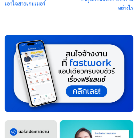
เอาใจสายเกมเมอร์
อย่างไร