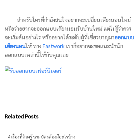
สำหรับใครที่กำลังสนใจอยากจะเปลี่ยนเตียงนอนใหม่
หรือว่าอยากจะออกแบบเตียงนอนรับบ้านใหม่ แต่ไม่รู้ว่าควร
จะเริ่มต้นอย่างไร หรืออยากได้ระดับผู้ที่เชี่ยวชาญมา
ออกแบบ
เตียงนอน
ให้ ทาง
Fastwork
เราก็อยากจะขอแนะนำนัก
ออกแบบเหล่านี้ให้กับคุณเลย
Related Posts
4 เรื่องที่ต้องรู้ นามบัตรต้องมีอะไรบ้าง