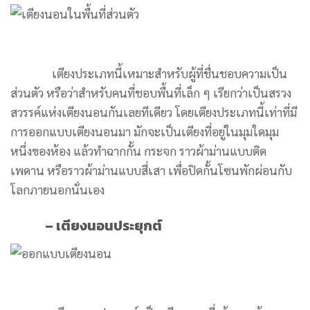
เตียงประเภทนี้เหมาะสำหรับผู้ที่ชื่นชอบความเป็น
ส่วนตัว หรือว่าสำหรับคนที่ชอบพื้นที่เล็ก ๆ เรียกว่าเป็นสรวง
สวรรค์แห่งเตียงนอนกันเลยทีเดียว โดยเตียงประเภทนี้เท่าที่มี
การออกแบบเตียงนอนมา มักจะเป็นเตียงที่อยู่ในมุมใดมุม
หนึ่งของห้อง แล้วทำฉากกั้น กระจก ราวผ้าม่านแบบติด
เพดาน หรือราวผ้าม่านแบบสี่เสา เพื่อปิดกั้นโซนพักผ่อนกับ
โลกภายนอกนั่นเอง
– เตียงนอนประยุกต์