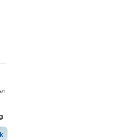
เอา
จ