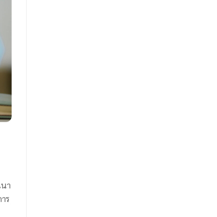
เนา
การ