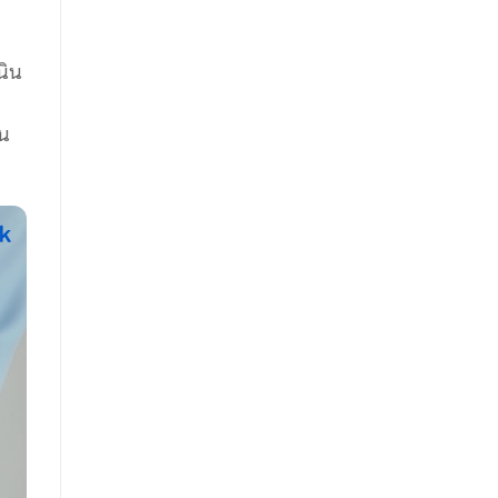
นิน
าน