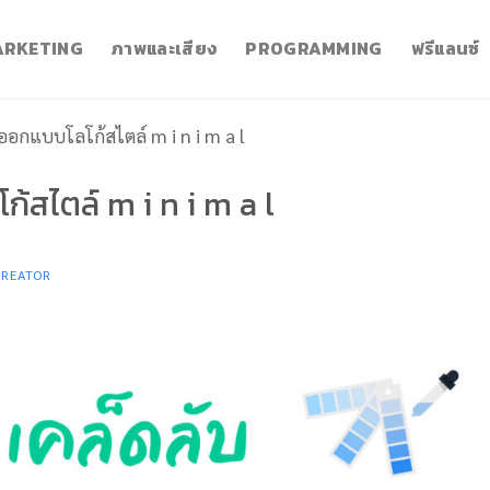
RKETING
ภาพและเสียง
PROGRAMMING
ฟรีแลนซ์
ออกแบบโลโก้สไตล์ m i n i m a l
้สไตล์ m i n i m a l
CREATOR