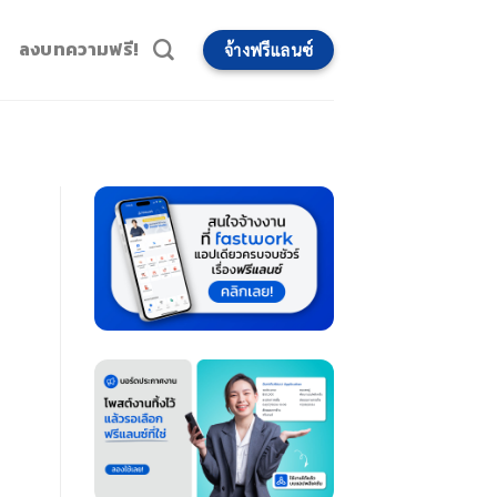
ลงบทความฟรี!
จ้างฟรีแลนซ์