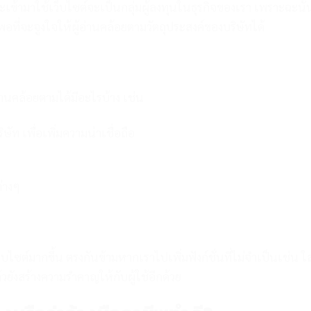
่จะเข้ามาใช้เว็บไซต์จะเป็นกลุ่มผู้ลงทุนในธุรกิจของเรา เพราะฉะนั้
อที่จะจูงใจให้ผู้อ่านคล้อยตามวัตถุประสงค์ของบริษัทได้
้อ่านคล้อยตามได้มีอะไรบ้าง เช่น
ัท เพื่อเพิ่มความน่าเชื่อถือ
ท
่างๆ
เว็บไซต์มากขึ้น ตรงกันข้ามหากเราไปเพิ่มฟังก์ชั่นที่ไม่จำเป็นเช่น ใส
ังสร้างความรำคาญให้กับผู้ใช้อีกด้วย