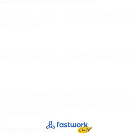
งหรือว่าจ้างมืออาชีพทำดี?
ัวเองสิ่งที่ได้จะตรงความต้องการของเราผู้ซึ่งเป็นเจ้าของธุรกิจ ระ
อย่างอื่นได้อีกด้วย
พียงแต่บอกสิ่งที่เราต้องการ จากนั้นเราก็ไปพัฒนาเกี่ยวกับด้านอื่
บบ หนึ่งในนั้นคือ
WordPress
ที่เป็นตัวเลือกอันดับต้นๆ เนื่องจาก
้เลือก มีเครื่องมือที่ใช้ในการดูแลหลากหลาย เพราะฉะนั้นแล้ว
เราได้เลือกใช้อยู่เสมอ
าเดินมาถูกทางไหม?