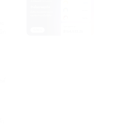
ลง
นึก
ซต์
้า