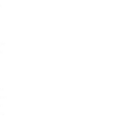
ด
gle
ยน
าง
ขพวก
มา
งาน