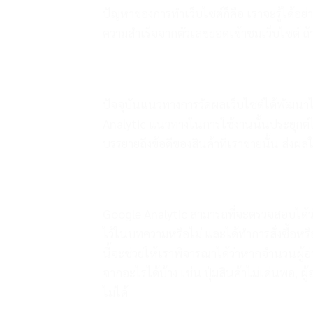
ปัญหาของการทำเว็บไซต์ก็คือ เราจะรู้ได้อย่าง
ความสำเร็จจากตัวเลขยอดเข้าชมเว็บไซต์ ถ้ามัน
ปัจจุบันแนวทางการวัดผลเว็บไซต์ได้พัฒนาไป
Analytic แนวทางในการใช้งานนั้นประยุกต์
บรรยายถึงข้อดีของสินค้าที่เราขายนั้น ส่งผล
Google Analytic สามารถที่จะตรวจสอบได้ว่าห
ไว้ในบทความหรือไม่ และได้ทำการสั่งซื้อห
นี้จะช่วยให้เราพิจารณาได้ว่าหากจำนวนผู้อ
จากอะไรได้บ้าง เช่น ปุ่มสินค้าไม่เด่นพอ, ผู้
ไม่ได้