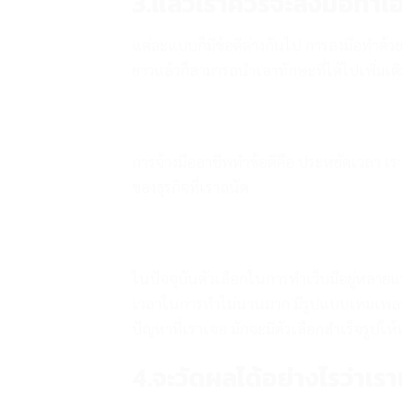
3.แล้วเราควรจะลงมือทำเอ
แต่ละแบบก็มีข้อดีต่างกันไป การลงมือทำด้วยต
ยาวแล้วก็สามารถนำเอาทักษะที่ได้ไปเพิ่มเติม
การจ้างมืออาชีพทำข้อดีคือ ประหยัดเวลา เราเ
ของธุรกิจที่เราถนัด
ในปัจจุบันตัวเลือกในการทำเว็บมีอยู่หลายแ
เวลาในการทำไม่นานมาก มีรูปแบบเทมเพลทให
ปัญหาที่เราเจอ มักจะมีตัวเลือกสำเร็จรูปให้
4.จะวัดผลได้อย่างไรว่าเร