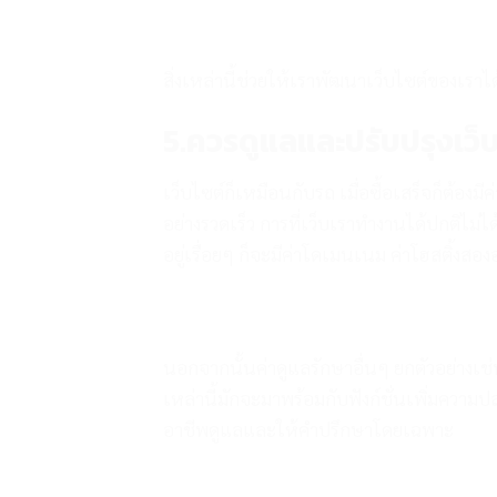
สิ่งเหล่านี้ช่วยให้เราพัฒนาเว็บไซต์ของเราไ
5.ควรดูแลและปรับปรุงเว
เว็บไซต์ก็เหมือนกับรถ เมื่อซื้อเสร็จก็ต้อ
อย่างรวดเร็ว การที่เว็บเราทำงานได้ปกติไม่ไ
อยู่เรื่อยๆ ก็จะมีค่าโดเมนเนม ค่าโฮสติ้งสองอ
นอกจากนั้นค่าดูแลรักษาอื่นๆ ยกตัวอย่างเช
เหล่านี้มักจะมาพร้อมกับฟังก์ชั่นเพิ่มความป
อาชีพดูแลและให้คำปรึกษาโดยเฉพาะ