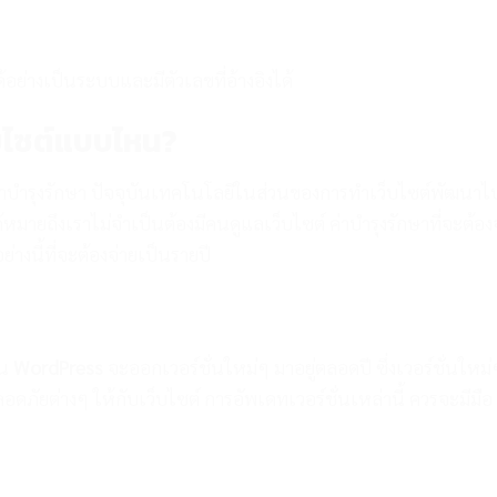
ด้อย่างเป็นระบบและมีตัวเลขที่อ้างอิงได้
็บไซต์แบบไหน?
งมีค่าบำรุงรักษา ปัจจุบันเทคโนโลยีในส่วนของการทำเว็บไซต์พัฒนาไ
ด้หมายถึงเราไม่จำเป็นต้องมีคนดูแลเว็บไซต์ ค่าบำรุงรักษาที่จะต้อง
ย่างนี้ที่จะต้องจ่ายเป็นรายปี
่น
WordPress
จะออกเวอร์ชั่นใหม่ๆ มาอยู่ตลอดปี ซึ่งเวอร์ชั่นใหม่
ลอดภัยต่างๆ ให้กับเว็บไซต์ การอัพเดทเวอร์ชั่นเหล่านี้ ควรจะมีมือ