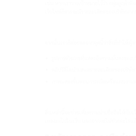
เช่น หากเราวางเป้าหมายไว้ว่า กลุ่มลูกค้าที
เว็บไซต์ก็ควรจะมีรายละเอียดของบริษัทมากพ
จากนั้นเราก็ต่อยอดจากจุดนี้ว่าสิ่งที่ทำให้ผู
รูปภาพกิจการที่แสดงถึงความมั่นคงของบริษ
คลิปวีดีโอนำเสนอรายละเอียดของบริษั
ภาพแสดงขั้นตอนการผลิตหรือแผนงานต
สิ่งเหล่านี้จะช่วยเพิ่มความน่าเชื่อถือให้กับ
เพลงลงไปในเว็บ นอกจากจะไม่ช่วยอะไรแล้วย