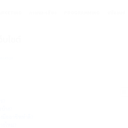
RKETING
ภาพและเสียง
PROGRAMMING
ฟรีแลนซ์
ว็บไซต์
CREATOR
ไร?
รบ้าง?
างมืออาชีพทำดี?
กทางไหม?