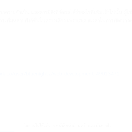
ความจำเป็น และควรมีสิ่งที่วัดผลได้ว่าอะไรที่เพิ่มเข้าไปนั้น ผู้ใช
่ควรเพิ่มหลายฟังก์ชั่นในคราวเดียว เพราะระยะเวลาในการพัฒนาจ
work.co/user/bluenightz/web-development-49013471
ไม่อ่านไม่ได้แล้ว! 5 หนังสือน่าอ่าน สร้างแรงบันดาลใจ