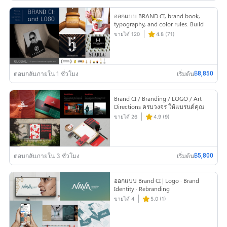
ออกแบบ BRAND CI, brand book,
typography, and color rules. Build
trust.
ขายได้ 120
4.8 (71)
ตอบกลับภายใน 1 ชั่วโมง
เริ่มต้น
฿8,850
Brand CI / Branding / LOGO / Art
Directions ครบวงจร ให้แบรนด์คุณ
ชัดเจน น่าเชื่อถือ และจดจำได้
ขายได้ 26
4.9 (9)
ตอบกลับภายใน 3 ชั่วโมง
เริ่มต้น
฿5,800
ออกแบบ Brand CI | Logo · Brand
Identity · Rebranding
ขายได้ 4
5.0 (1)