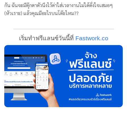
กัน ฉันจะมีตุ๊กตาตัวนึงไว้ด่าใส่เวลางานไม่ได้ดั่งใจเสมอๆ
(หัวเราะ) แล้วคุณมีอะไรบนโต๊ะไหม??
เริ่มทำฟรีแลนซ์วันนี้ที่
Fastwork.co