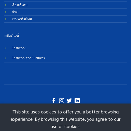
เรียนพิเศษ
ช่าง
งานพาร์ทไทม์
ผลิตภัณฑ์
Fastwork
Fastwork for Business
This site uses cookies to offer you a better browsing
©
experience. By browsing this website, you agree to our
2026 Fastwork Technologies
use of cookies.