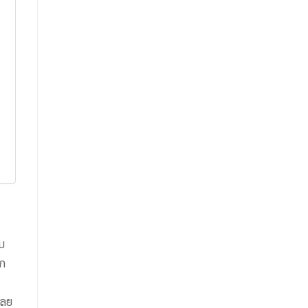
บ
าก
เลย