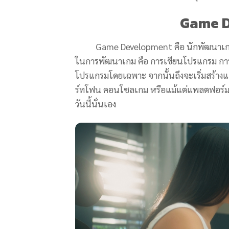
Game D
Game Development คือ นักพัฒนาเกมที่
ในการพัฒนาเกม คือ การเขียนโปรแกรม การ
โปรแกรมโดยเฉพาะ จากนั้นถึงจะเริ่มสร้า
ร์ทโฟน คอนโซลเกม หรือแม้แต่แพลตฟอร์มที่
วันนี้นั่นเอง