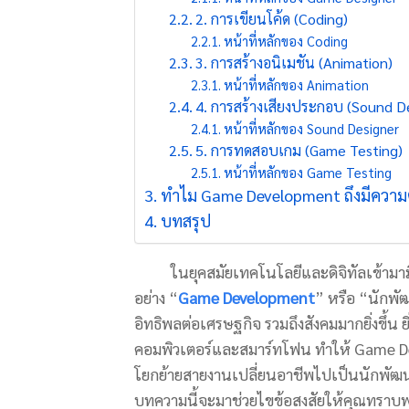
2. การเขียนโค้ด (Coding)
หน้าที่หลักของ Coding
3. การสร้างอนิเมชัน (Animation)
หน้าที่หลักของ Animation
4. การสร้างเสียงประกอบ (Sound D
หน้าที่หลักของ Sound Designer
5. การทดสอบเกม (Game Testing)
หน้าที่หลักของ Game Testing
ทำไม Game Development ถึงมีความต้
บทสรุป
ในยุคสมัยเทคโนโลยีและดิจิทัลเข้ามามีบ
อย่าง “
Game Development
” หรือ “นักพั
อิทธิพลต่อเศรษฐกิจ รวมถึงสังคมมากยิ่งขึ้น ย
คอมพิวเตอร์และสมาร์ทโฟน ทำให้ Game Devel
โยกย้ายสายงานเปลี่ยนอาชีพไปเป็นนักพัฒน
บทความนี้จะมาช่วยไขข้อสงสัยให้คุณทราบพร้