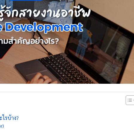
ไรบ้าง?
r)