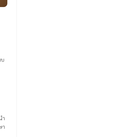
บบ
งนำ
ษา