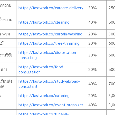
อกสถาน
https://fastwork.co/carcare-delivery
30%
25
 ทำความ
https://fastwork.co/cleaning
40%
50
าน พรม
https://fastwork.co/curtain-washing
20%
30
ไม้
https://fastwork.co/tree-trimming
30%
60
https://fastwork.co/dissertation-
งานวิจัย
30%
60
consulting
https://fastwork.co/food-
าหาร
20%
50
consultation
เรียนต่อ
https://fastwork.co/study-abroad-
40%
70
เทศ
consultant
ยง
https://fastwork.co/catering
20%
3,0
https://fastwork.co/event-organizer
40%
3,0
https://fastwork.co/funeral-