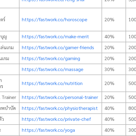
ตร์
https://fastwork.co/horoscope
20%
10
ำบุญ
https://fastwork.co/make-merit
40%
10
เล่นเกม
https://fastwork.co/gamer-friends
20%
20
่นเกม
https://fastwork.co/gaming
20%
20
https://fastwork.co/massage
30%
30
ก
https://fastwork.co/nutrition
20%
50
าร
 Trainer
https://fastwork.co/personal-trainer
20%
50
าพบำบัด
https://fastwork.co/physiotherapist
40%
80
ัว
https://fastwork.co/private-chef
40%
50
ะ
https://fastwork.co/yoga
40%
30