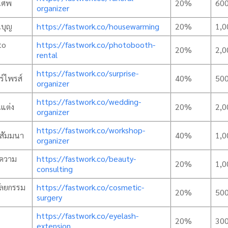
านศพ
20%
60
organizer
นบุญ
https://fastwork.co/housewarming
20%
1,0
to
https://fastwork.co/photobooth-
20%
2,0
rental
https://fastwork.co/surprise-
ร์ไพรส์
40%
50
organizer
https://fastwork.co/wedding-
นแต่ง
20%
2,0
organizer
https://fastwork.co/workshop-
 สัมมนา
40%
1,0
organizer
าความ
https://fastwork.co/beauty-
20%
1,0
consulting
ศัลยกรรม
https://fastwork.co/cosmetic-
20%
50
surgery
https://fastwork.co/eyelash-
20%
30
extension