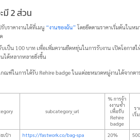
มี 2 ส่วน
รับราคางานได้ที่เมนู
“งานของฉัน”
โดยยึดตามราคาเริ่มต้นในหม
าด
ับเป็น 100 บาท เพื่อเพิ่มความยืดหยุ่นในการรับงาน เปิดโอกาสให
นได้หลากหลายยิ่งขึ้น
กณฑ์ในการได้รับ Rehire badge ในแต่ละหมวดหมู่งานได้จากตา
% การจ้า
งงานซํ้า
รา
tegory
subcategory_url
เพื่อรับ
เริ่
Rehire
badge
ะเป๋า
https://fastwork.co/bag-spa
20%
50