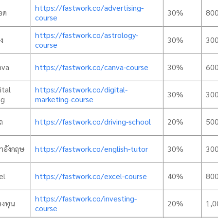
https://fastwork.co/advertising-
อด
30%
80
course
https://fastwork.co/astrology-
วง
30%
30
course
nva
https://fastwork.co/canva-course
30%
60
ital
https://fastwork.co/digital-
30%
30
ng
marketing-course
ถ
https://fastwork.co/driving-school
20%
50
อังกฤษ
https://fastwork.co/english-tutor
30%
30
el
https://fastwork.co/excel-course
40%
80
https://fastwork.co/investing-
งทุน
20%
1,0
course