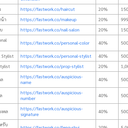
ม
https://fastwork.co/haircut
20%
15
หน้า
https://fastwork.co/makeup
20%
99
็บ
https://fastwork.co/nail-salon
20%
15
onal
https://fastwork.co/personal-color
40%
50
 Stylist
https://fastwork.co/personal-stylist
40%
50
tylist
https://fastwork.co/prop-stylist
20%
1,0
https://fastwork.co/auspicious-
คล
40%
50
name
https://fastwork.co/auspicious-
คล
40%
50
number
https://fastwork.co/auspicious-
มงคล
40%
50
signature
ำหรับ
https://fastwork.co/feng-shui
20%
5,0