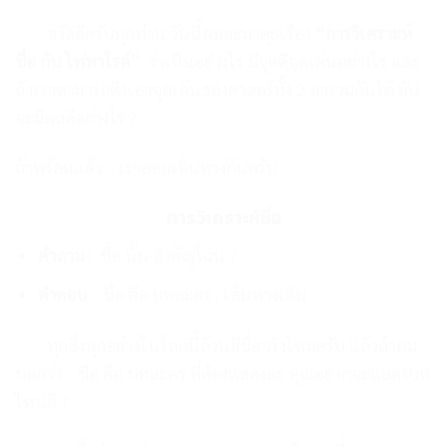
สวัสดีครับทุกท่าน
วันนี้ผมจะมาคุยเรื่อง
“
การวิเคราะห์
ชื่อ กับ ไพ่ทาโรต์”
ว่าเป็นอย่างไร มีจุดดีจุดเด่นอย่างไร
และ
ถ้าเราสามารถดึงเอาจุดเด่น
ของศาสตร์ทั้ง 2 มารวมกันได้
มัน
จะมีผลดีอย่างไร ?
ถ้าพร้อมแล้ว ..
เราออกเดินทางกันครับ
การวิเคราะห์ชื่อ
คำถาม
: ชื่อ นั้น สำคัญไฉน ?
คำตอบ
: ชื่อ คือ บทละคร , เส้นทางเดิน
ทุกสิ่งทุกอย่างในโลกนี้ล้วนมีชื่อ
จริงไหมครับ
แล้วถ้าผม
บอกว่า ..
ชื่อ คือ บทละคร ที่ต้องแสดงล่ะ
คุณอยากจะแสดงบท
ไหนดี ?