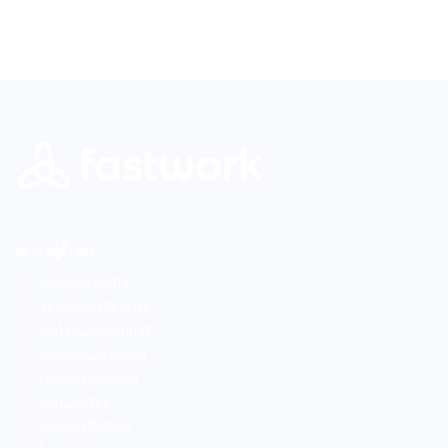
หมวดหมู่ทั้งหมด
ออกแบบกราฟฟิค
สถาปัตย์และวิศวกรรม
เว็บไซต์และเทคโนโลยี
การตลาดและโฆษณา
เขียนและแปลภาษา
ภาพและเสียง
ธุรกิจและที่ปรึกษา