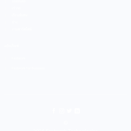
ไลฟ์สไตล์
เช่ารถ
เรียนพิเศษ
ช่าง
งานพาร์ทไทม์
ผลิตภัณฑ์
Fastwork
Fastwork for Business
©
2026 Fastwork Technologies