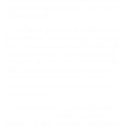
นานมาก
ช่วงนครสวรรค์
แต่ตอนนี้รถเราอยู่ตรงไหน
ของเส้น
ทางนี้ เราไม่สามารถรู้ได้
ส่วน
ไพ่ทาโรต์
จะบอก
ตำแหน่งโลเคชั่นปัจจุบัน ว่า
ตอน
นี้เราอยู่ตรงไหน
เช่น ตอนนี้เราถึงนครสวรรค์
จะมีอุปสรรค
ปัญหา คือ
ปริมาณรถมาก รถจะติดนาน
ดังนั้น ชีวิตในช่วงนี้
จะเจอปัญหารุมเร้า
( รถติด , ไปไม่ทันนัด , หิวข้าว , ไม่มีปั๊ม ,
น้ำมันจะหมด , เสียเงินมากขึ้น เพราะ
รถติดไม่ขยับ ทำให้สิ้น
เปลืองน้ำมันฯ )
ดังนั้น ถ้าเรารู้ล่วงหน้าก่อน
เราจะได้เตรียม
พร้อมรับมือ แวะปั๊ม
เติมน้ำมันให้เต็มถัง , เข้าห้องน้ำ ,
ทาน
ข้าว ซื้อขนมติดรถ , โทร.เลื่อนนัด
ความเสียหาย อุปสรรค
ปัญหาจะลดลง
จริงไหมครับ
การนำศาสตร์วิเคราะห์ชื่อ
กับ ศาสตร์แห่งไพ่ทาโรต์
มาใช้
งานร่วมกัน จึงเป็นประโยชน์
กับผู้ที่มาดู ทุกท่าน ให้เตรียม
พร้อม
ทั้งกาย – ใจ รับมือ , ลดความเสียหาย
เพื่อให้เดินทางไป