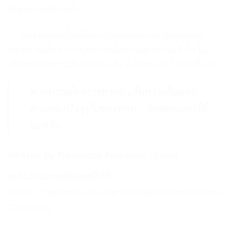
ถึงจุดหมายได้ราบรื่น
และในตอนนี้ผมได้พาทุกท่าน
เดินทางมาถึงจุดหมาย
ปลายทางแล้ว
หวังว่าทุกท่านจะได้ความสุข ความเข้าใจ
ใน
เรื่องราวและความสัมพันธ์ของ
ชื่อ & ไพ่ทาโรต์ ได้มากขึ้นครับ
หากท่านต้องการทราบ เส้นทางเดินและ
ตำแหน่งปัจจุบันของท่าน .. ติดต่อผมมาได้
นะครับ
Written by Freelance Fastwork: นัทกฤช
สนใจจ้างงานฟรีแลนซ์ได้ที่
https://fastwork.co/user/nattakrit/horoscope-
72028292