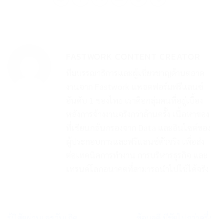
FASTWORK CONTENT CREATOR
ทีมบรรณาธิการและผู้เชี่ยวชาญด้านตลาด
งานจาก Fastwork แพลตฟอร์มฟรีแลนซ์
อันดับ 1 ของไทย เราคือกลุ่มคนที่อยู่เบื้อง
หลังการจ้างงานจริงกว่าล้านครั้ง เนื้อหาของ
ที่เขียนกลั่นกรองจาก Data และอินไซต์ของ
ผู้ประกอบการและฟรีแลนซ์ตัวจริง เพื่อส่ง
ต่อเทคนิคการทำงาน การบริหารธุรกิจ และ
เทรนด์โลกอนาคตที่สามารถนำไปใช้ได้จริง
รู้นิสัยผ่านเลขวันเกิด
ข้อมูลดี มีชัยไปกว่าครึ่ง