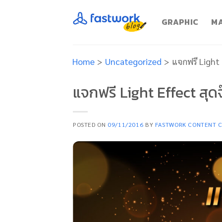
Skip
to
GRAPHIC
MA
content
Home
>
Uncategorized
>
แจกฟรี Light E
แจกฟรี Light Effect สุดจ๊
POSTED ON
09/11/2016
BY
FASTWORK CONTENT 