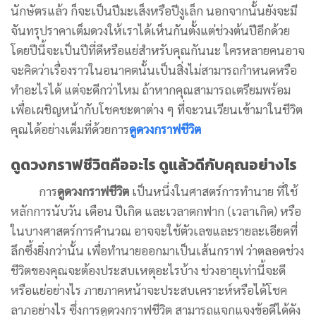
นักษัตรแล้ว ก็จะเป็นปีมะเส็งหรือปีงูเล็ก นอกจากนั้นยังจะมี
จันทรุปราคาเต็มดวงให้เราได้เห็นกันตั้งแต่ช่วงต้นปีอีกด้วย
โดยปีนี้จะเป็นปีที่ดีหรือแย่สำหรับคุณกันนะ ใครหลายคนอาจ
จะคิดว่าเรื่องราวในอนาคตนั้นเป็นสิ่งไม่สามารถกำหนดหรือ
ทำอะไรได้ แต่จะดีกว่าไหม ถ้าหากคุณสามารถเตรียมพร้อม
เพื่อเผชิญหน้ากับโชคชะตาต่าง ๆ ที่จะวนเวียนเข้ามาในชีวิต
คุณได้อย่างเต็มที่ด้วยการ
ดูดวงกราฟชีวิต
ดูดวงกราฟชีวิตคืออะไร ดูแล้วดีกับคุณอย่างไร
การ
ดูดวงกราฟชีวิต
เป็นหนึ่งในศาสตร์การทำนาย ที่ใช้
หลักการนับวัน เดือน ปีเกิด และเวลาตกฟาก (เวลาเกิด) หรือ
ในบางศาสตร์การคำนวณ อาจจะใช้ตัวเลขและรายละเอียดที่
ลึกซึ้งยิ่งกว่านั้น เพื่อทำนายออกมาเป็นเส้นกราฟ ว่าตลอดช่วง
ชีวิตของคุณจะต้องประสบเหตุอะไรบ้าง ช่วงอายุเท่านี้จะดี
หรือแย่อย่างไร ภายภาคหน้าจะประสบเคราะห์หรือได้โชค
ลาภอย่างไร ซึ่งการดูดวงกราฟชีวิต สามารถแจกแจงข้อดีได้ดัง