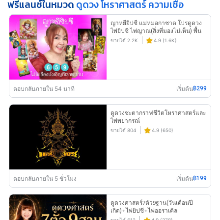
ฟรีแลนซ์ในหมวด
ดูดวง โหราศาสตร์ ความเชื่อ
ญาหยียิปซี แม่หมอกาชาด โปรดูดวง
ไพ่ยิปซี ไพ่ญาณ(สิ่งที่มองไม่เห็น) พื้น
ดวง เบอร์มงคล ฤกษ์ เลขเสริมดวง
ขายได้ 2.2K
4.9 (1.6K)
ตอบกลับภายใน 54 นาที
เริ่มต้น
฿299
ดูดวงชะตากราฟชีวิตโหราศาสตร์และ
ไพ่พยากรณ์
ขายได้ 804
4.9 (650)
ตอบกลับภายใน 5 ชั่วโมง
เริ่มต้น
฿199
ดูดวงศาสตร์7ตัว9ฐาน(วันเดือนปี
เกิด)+ไพ่ยิปซี+ไพ่ออราเคิล