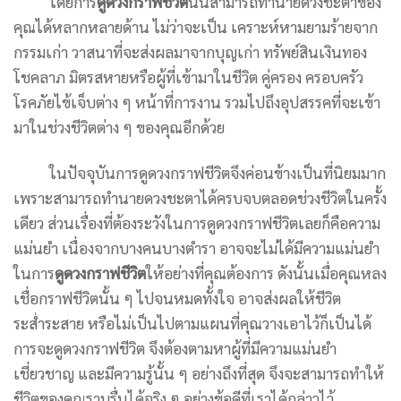
โดยการ
ดูดวงกราฟชีวิต
นั้นสามารถทำนายดวงชะตาของ
คุณได้หลากหลายด้าน ไม่ว่าจะเป็น เคราะห์หามยามร้ายจาก
กรรมเก่า วาสนาที่จะส่งผลมาจากบุญเก่า ทรัพย์สินเงินทอง
โชคลาภ มิตรสหายหรือผู้ที่เข้ามาในชีวิต คู่ครอง ครอบครัว
โรคภัยไข้เจ็บต่าง ๆ หน้าที่การงาน รวมไปถึงอุปสรรคที่จะเข้า
มาในช่วงชีวิตต่าง ๆ ของคุณอีกด้วย
ในปัจจุบันการดูดวงกราฟชีวิตจึงค่อนข้างเป็นที่นิยมมาก
เพราะสามารถทำนายดวงชะตาได้ครบจบตลอดช่วงชีวิตในครั้ง
เดียว ส่วนเรื่องที่ต้องระวังในการดูดวงกราฟชีวิตเลยก็คือความ
แม่นยำ เนื่องจากบางคนบางตำรา อาจจะไม่ได้มีความแม่นยำ
ในการ
ดูดวงกราฟชีวิต
ให้อย่างที่คุณต้องการ ดังนั้นเมื่อคุณหลง
เชื่อกราฟชีวิตนั้น ๆ ไปจนหมดทั้งใจ อาจส่งผลให้ชีวิต
ระส่ำระสาย หรือไม่เป็นไปตามแผนที่คุณวางเอาไว้ก็เป็นได้
การจะดูดวงกราฟชีวิต จึงต้องตามหาผู้ที่มีความแม่นยำ
เชี่ยวชาญ และมีความรู้นั้น ๆ อย่างถึงที่สุด จึงจะสามารถทำให้
ชีวิตของคุณราบรื่นได้จริง ๆ อย่างข้อดีที่เราได้กล่าวไว้