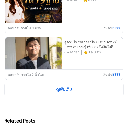
ขายได้ 612
4.9 (378)
ตอบกลับภายใน 3 นาที
เริ่มต้น
฿199
ดูดวง โหราศาสตร์ไทย เชิงวิเคราะห์
(Data & Logic) เพื่อการตัดสินใจที่
แม่นยำ | เท็น Horalogic
ขายได้ 334
4.9 (287)
ตอบกลับภายใน 2 ชั่วโมง
เริ่มต้น
฿333
ดูเพิ่มเติม
Related Posts