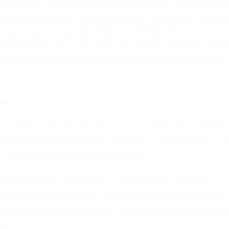
านี่แหละครับ เพราะแน่นอนว่าถึงแม้ก่อนหน้านี้เราจะเคยทำงานม
ไปจนคนมองไม่เห็นคำชม ต่างกับรีวิวแย่ๆ ที่เพิ่งได้รับมา มันจะโชว์
นมันก่อน และเกิดความสงสัยในฝีมือเราทันที ซึ่งมันเป็นธรรมดาของ
นที่จะดูความสำเร็จ ลองนึกภาพเวลาเราจะไปจ้างใครสิครับ เจอรีวิ
ตั้งหลักเหมือนกัน ซึ่งมันไม่ใช่ความผิดของเค้าแต่อย่างใด เราแค่
อง
สุด
ห้เราดีได้ ในเมื่อเค้าไม่โอเคกับงานของเรา ก็เป็นธรรมดาที่เค้าต้อ
เราไม่มีฝีมือ หรือไม่เหมาะกับงานฟรีแลนซ์นะ เพราะจริงๆ แล้วเรา
ือไม่ได้รับบรีฟที่เคลียร์ตั้งแต่แรกต่างหาก
็นสิ่งที่สำคัญที่สุดแล้วล่ะครับ ในการบรีฟนั้นแนะนำให้เพื่อนๆ
ร้อย เช่น ต้องการบทความประเภทไหน เกี่ยวกับอะไร หัวข้อประมาณ
ีเทลเล็กๆ เหล่านี้นี่แหละที่จะทำให้งานทุกชิ้นของเราออกมาได้
ับมา