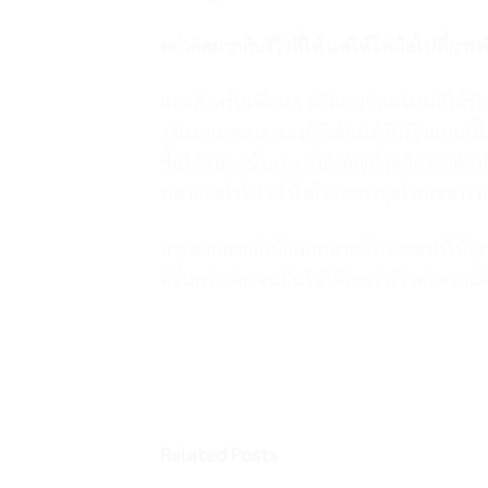
อย่าคิดมากกับรีวิวที่ได้ แต่ให้โฟกัสไปที่กา
และสำหรับเพื่อนๆ ฟรีแลนซ์คนไหนที่ได้รับรี
ว่าในอนาคตเราเองก็ยังต้องได้รับรีวิวแบบน
ขึ้นได้ตลอดนั่นเอง สิ่งสำคัญที่สุดคือ เราต้อง
พลาดอะไรไป เค้าไม่โอเคตรงจุดไหนของงานเ
การสอบถามถึงข้อผิดพลาดตัวเองจะทำให้เรา
ดีขึ้นกว่าเดิม จนมั่นใจได้เลยว่ารีวิวต่อจากนี้
Related Posts