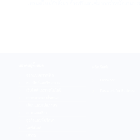
เทรนด์ใหม่กำลังมา จ้างฟรีแลนซ์มากกว่าพนักงานปร
หมวดหมู่ทั้งหมด
ผลิตภัณฑ์
ออกแบบกราฟฟิค
Fastwork
สถาปัตย์และวิศวกรรม
เว็บไซต์และเทคโนโลยี
Fastwork for Business
การตลาดและโฆษณา
เขียนและแปลภาษา
ภาพและเสียง
ธุรกิจและที่ปรึกษา
ไลฟ์สไตล์
เช่ารถ