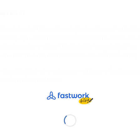
รพัฒนาตัวเอง
วิวแย่ๆ ไปแล้วก็ไม่ต้องเครียด หรือรู้สึกท้อแท้ไปนะครับ ทำใจไว้
ี้ไปเรื่อยๆ อยู่ดี เพราะความผิดพลาดระหว่างการทำงานมันสามารถเก
ไม่ผิดซ้ำสองต่างหาก เมื่อเราได้รับรีวิวไม่ดี ให้ถามลูกค้าทันทีว่าเรา
รา เพื่อหาทางแก้ไข และพัฒนาฝีมือของตัวเองให้มากขึ้นเรื่อยๆ
พัฒนาฝีมือได้อย่างก้าวกระโดด และช่วยให้ผลงานชิ้นต่อไปออกม
ต้องเป็นรีวิวที่ดีอย่างแน่นอน
!!!