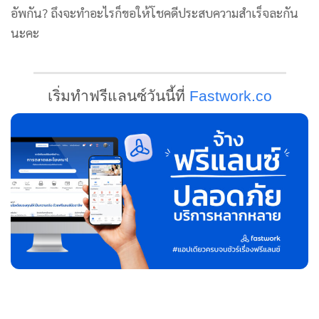
อัพกัน? ถึงจะทำอะไรก็ขอให้โชคดีประสบความสำเร็จละกัน
นะคะ
เริ่มทำฟรีแลนซ์วันนี้ที่
Fastwork.co