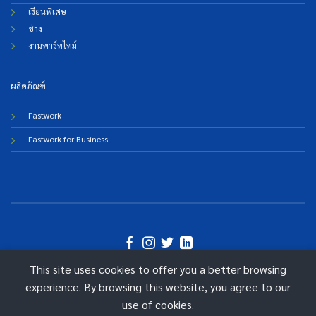
เรียนพิเศษ
ช่าง
งานพาร์ทไทม์
ผลิตภัณฑ์
Fastwork
Fastwork for Business
This site uses cookies to offer you a better browsing
©
experience. By browsing this website, you agree to our
2026 Fastwork Technologies
use of cookies.