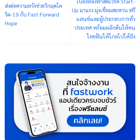
เบื้องหลังฟาสต์เวิร์ค Start-
ส่งต่อความหวังช่วยวิกฤตโค
Up มาแรง มุ่งเชื่อมสะพาน ฟรี
วิด-19 กับ Fast Forward
แลนซ์และผู้ประกอบการทั่ว
Hope
ประเทศ พร้อมผลักดันให้คน
ไทยฝันให้ไกลไปให้ถึง