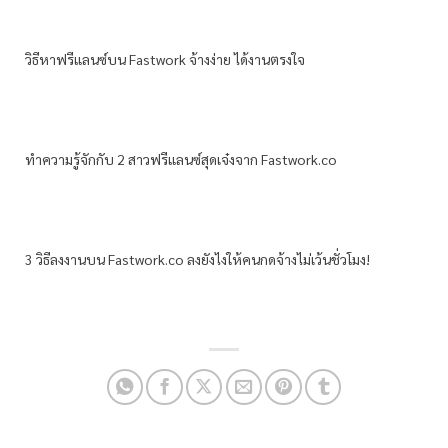
วิธีหาฟรีแลนซ์บน Fastwork จ้างง่าย ได้งานตรงใจ
ทำความรู้จักกับ 2 สาวฟรีแลนซ์สุดเจ๋งจาก Fastwork.co
3 วิธีลงงานบน Fastwork.co ลงยังไงให้คนกดจ้างไม่เว้นชั่วโมง!