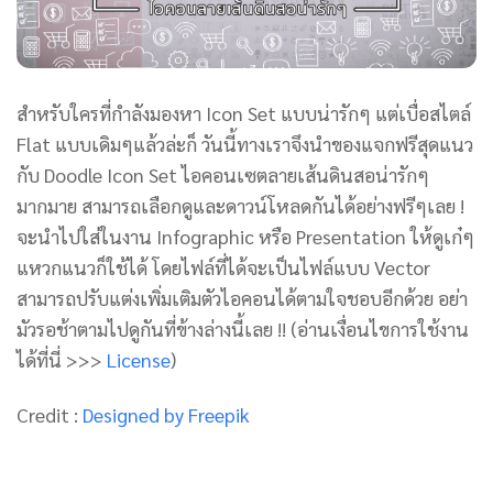
สำหรับใครที่กำลังมองหา Icon Set แบบน่ารักๆ แต่เบื่อสไตล์
Flat แบบเดิมๆแล้วล่ะก็ วันนี้ทางเราจึงนำของแจกฟรีสุดแนว
กับ Doodle Icon Set ไอคอนเซตลายเส้นดินสอน่ารักๆ
มากมาย สามารถเลือกดูและดาวน์โหลดกันได้อย่างฟรีๆเลย !
จะนำไปใส่ในงาน Infographic หรือ Presentation ให้ดูเก๋ๆ
แหวกแนวก็ใช้ได้ โดยไฟล์ที่ได้จะเป็นไฟล์แบบ Vector
สามารถปรับแต่งเพิ่มเติมตัวไอคอนได้ตามใจชอบอีกด้วย อย่า
มัวรอช้าตามไปดูกันที่ข้างล่างนี้เลย !! (อ่านเงื่อนไขการใช้งาน
ได้ที่นี่ >>>
License
)
Credit :
Designed by Freepik