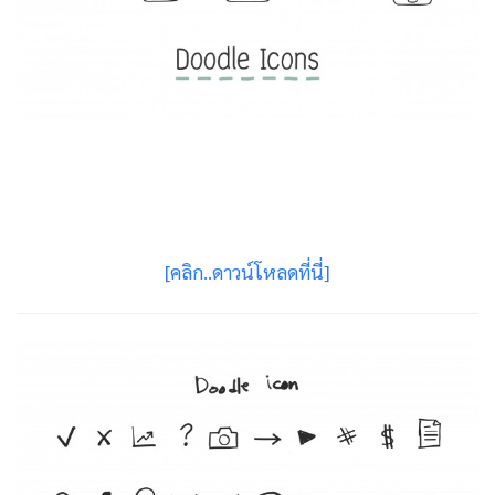
[คลิก..ดาวน์โหลดที่นี่]