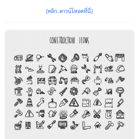
[คลิก..ดาวน์โหลดที่นี่]