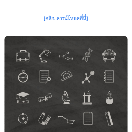
[คลิก..ดาวน์โหลดที่นี่]