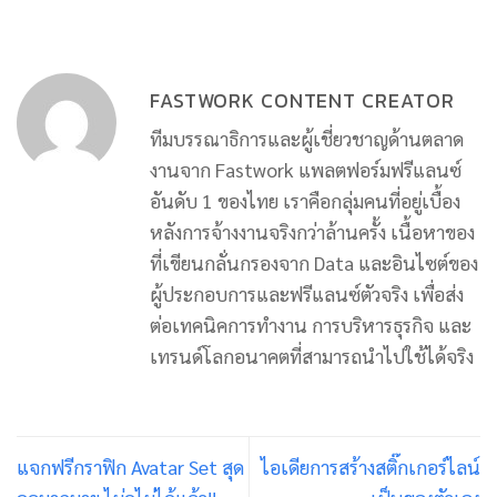
FASTWORK CONTENT CREATOR
ทีมบรรณาธิการและผู้เชี่ยวชาญด้านตลาด
งานจาก Fastwork แพลตฟอร์มฟรีแลนซ์
อันดับ 1 ของไทย เราคือกลุ่มคนที่อยู่เบื้อง
หลังการจ้างงานจริงกว่าล้านครั้ง เนื้อหาของ
ที่เขียนกลั่นกรองจาก Data และอินไซต์ของ
ผู้ประกอบการและฟรีแลนซ์ตัวจริง เพื่อส่ง
ต่อเทคนิคการทำงาน การบริหารธุรกิจ และ
เทรนด์โลกอนาคตที่สามารถนำไปใช้ได้จริง
แจกฟรีกราฟิก Avatar Set สุด
ไอเดียการสร้างสติ๊กเกอร์ไลน์