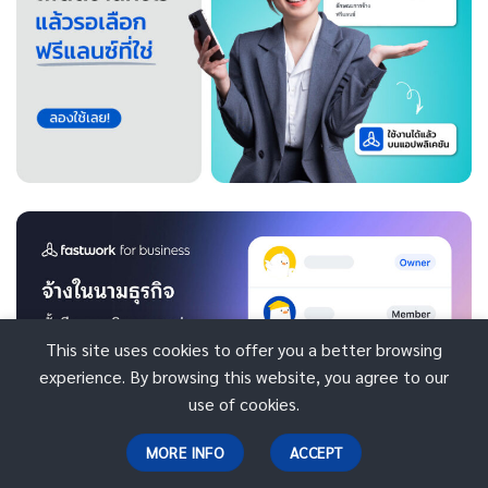
This site uses cookies to offer you a better browsing
experience. By browsing this website, you agree to our
use of cookies.
MORE INFO
ACCEPT