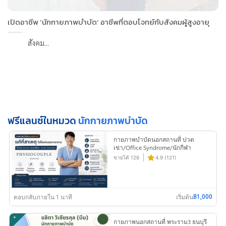
เปิดอาชีพ ‘นักกายภาพบำบัด’ อาชีพที่ตอบโจทย์กับสังคมผู้สูงอายุ
สังคม...
ฟรีแลนซ์ในหมวด
นักกายภาพบำบัด
กายภาพบำบัดนอกสถานที่ ปวด
เข่า/Office Syndrome/นักกีฬา
พระราม3 สาทร
ขายได้ 126
4.9 (121)
ตอบกลับภายใน 1 นาที
เริ่มต้น
฿1,000
กายภาพนอกสถานที่ พระราม3 ธนบุรี