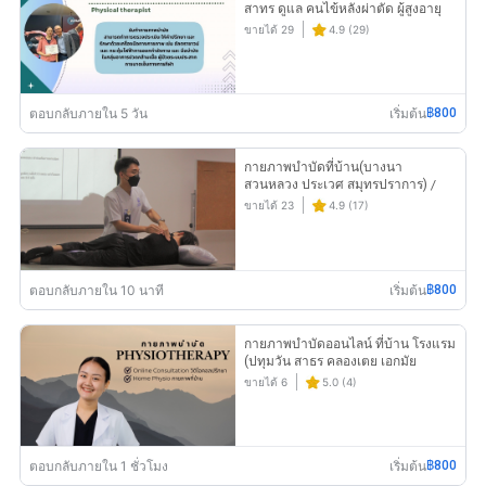
สาทร ดูแล คนไข้หลังผ่าตัด ผู้สูงอายุ
บาดเจ็บการกีฬา ระบบประสาท
ขายได้ 29
4.9 (29)
ตอบกลับภายใน 5 วัน
เริ่มต้น
฿800
กายภาพบำบัดที่บ้าน(บางนา
สวนหลวง ประเวศ สมุทรปราการ) /
ปรึกษากายภาพบำบัด(ออนไลน์)
ขายได้ 23
4.9 (17)
ตอบกลับภายใน 10 นาที
เริ่มต้น
฿800
กายภาพบำบัดออนไลน์ ที่บ้าน โรงแรม
(ปทุมวัน สาธร คลองเตย เอกมัย
ทองหล่อ พระโขนง อ่อนนุช)by
ขายได้ 6
5.0 (4)
PhysioBeam
ตอบกลับภายใน 1 ชั่วโมง
เริ่มต้น
฿800