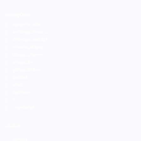
หมวดหมู่ทั้งหมด
ออกแบบกราฟฟิค
สถาปัตย์และวิศวกรรม
เว็บไซต์และเทคโนโลยี
การตลาดและโฆษณา
เขียนและแปลภาษา
ภาพและเสียง
ธุรกิจและที่ปรึกษา
ไลฟ์สไตล์
เช่ารถ
เรียนพิเศษ
ช่าง
งานพาร์ทไทม์
ผลิตภัณฑ์
Fastwork