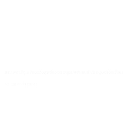
9 ภาพการ์ตูนเรื่องจริงสุดจึ้กของ มนุษย์ฟรีแลนซ์ VS มนุษย์เงินเดือน
ความแตกต่างระหว...