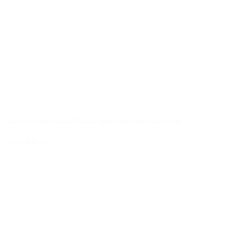
อันตรายจากการนอนดึก ผลร้ายที่ชาวฟรีแลนซ์ต้องระวัง!
เฮ้ย! เข้าใจคำว...