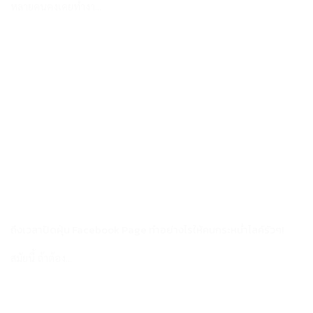
หลายคนคงเคยทำงา...
ถึงเวลาปัดฝุ่น Facebook Page ทำอย่างไรให้คนกระหน่ำไลค์รัวๆ!
สมัยนี้ ถ้าต้อง...