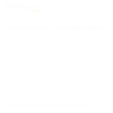
Skip
to
content
CATEGORY ARCHIVES:
เทคนิคน่ารู้สำหรับฟรีแลนซ์
12 เหตุผล ยิ่งหยุดยิ่งดี (หยุดพักผ่อนมันดีอย่างงี้นี่เอง!)