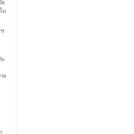
มือ
์ใน
าร
็น
วาม
า