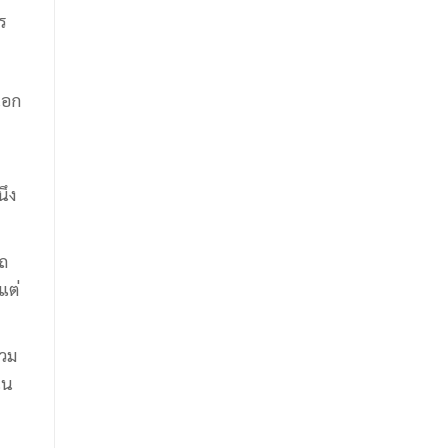
ร
นอก
นึง
รถ
แต่
รวม
ใน