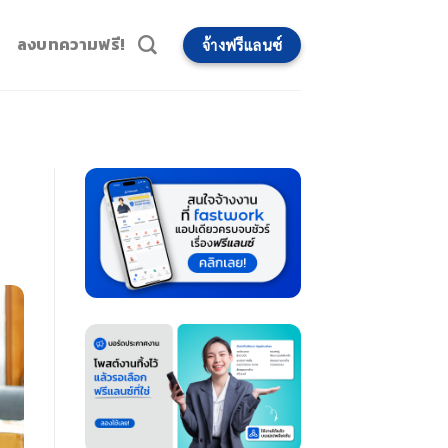
ลงบทความฟรี!
จ้างฟรีแลนซ์