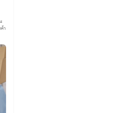
จน
กค้า