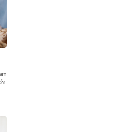
gram
ร์ท