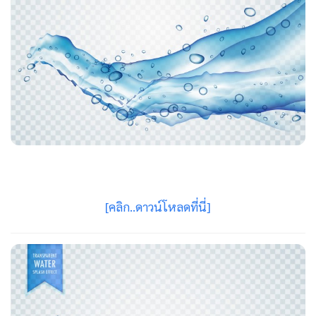
[คลิก..ดาวน์โหลดที่นี่]