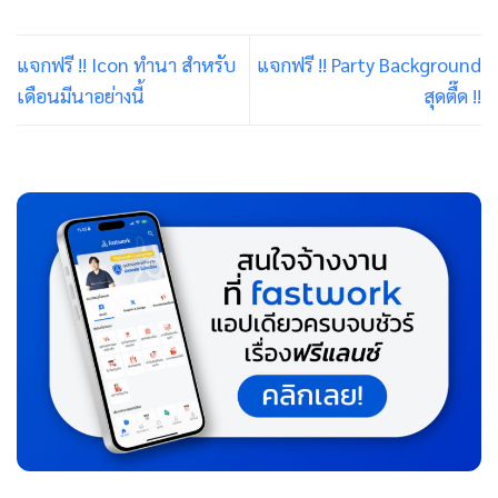
แจกฟรี !! Icon ทำนา สำหรับ
แจกฟรี !! Party Background
เดือนมีนาอย่างนี้
สุดตื๊ด !!