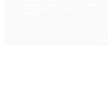
วิดีโอจาก
https://www.youtube.com/watch?
v=7MAzFlx3qEk
โดย
SmartSMETV
ถ้าไม่อยากพลาดข่าวสารดีๆ ก็อย่าลืมติดตามได้ที่นี่
เลย
https://www.smartsme.tv/