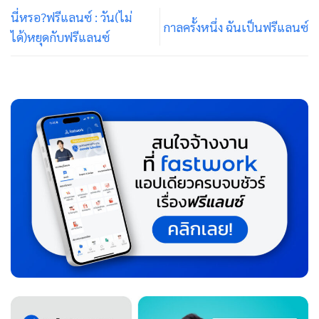
นี่หรอ?ฟรีแลนซ์ : วัน(ไม่
กาลครั้งหนึ่ง ฉันเป็นฟรีแลนซ์
ได้)หยุดกับฟรีแลนซ์